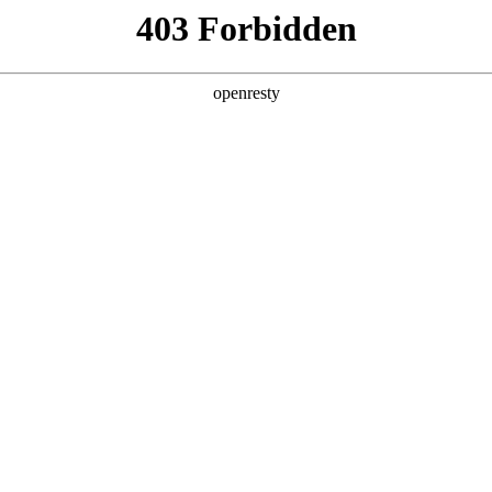
产品及服务
行业解决方案
合作伙伴
投资者关系
开幕，共启无限可能
实验室在深圳和记国际数码DC·AI生态创新中心正式启幕，作为双方在人工智
和记国际数码千帆伙伴，汇聚双方高层及60+核心生态伙伴，走进DC