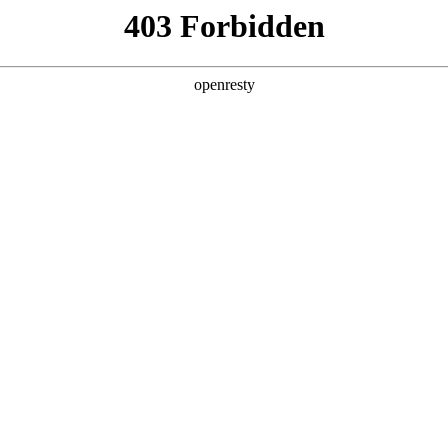
产品及服务
行业解决方案
合作伙伴
投资者关系
际数码以“AI for Process”驱动企业智
列活动之原力企业虾城市巡游·武汉行圆满落幕。和记国际数码携“算力底座为基、
、基于平台能力的全流程驱动业务自动化，以及三位一体的智能体安全策略，精
等形式，为与会者搭建从技术认知到场景落地的完整路径，助力企业破解